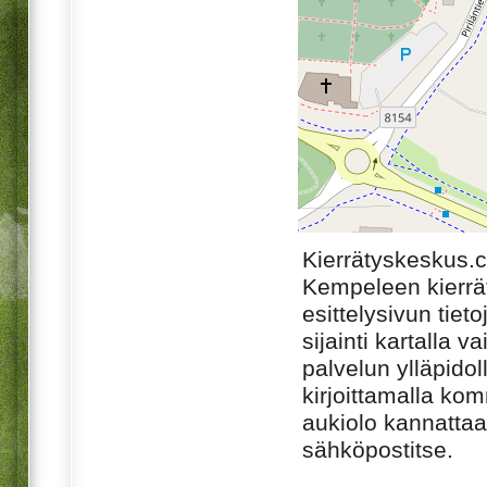
Kierrätyskeskus.
Kempeleen kierrä
esittelysivun tiet
sijainti kartalla v
palvelun ylläpido
kirjoittamalla ko
aukiolo kannattaa 
sähköpostitse.