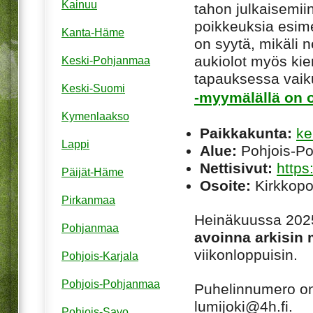
Kainuu
tahon julkaisemiin
poikkeuksia esim
Kanta-Häme
on syytä, mikäli ne
aukiolot myös kie
Keski-Pohjanmaa
tapauksessa vaiku
Keski-Suomi
-myymälällä on o
Kymenlaakso
Paikkakunta:
ke
Lappi
Alue:
Pohjois-P
Nettisivut:
https:
Päijät-Häme
Osoite:
Kirkkopo
Pirkanmaa
Heinäkuussa 2025
Pohjanmaa
avoinna arkisin
viikonloppuisin.
Pohjois-Karjala
Pohjois-Pohjanmaa
Puhelinnumero o
lumijoki@4h.fi.
Pohjois-Savo