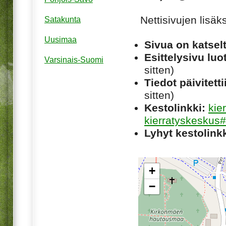
Nettisivujen lisä
Satakunta
Uusimaa
Sivua on katsel
Esittelysivu luot
Varsinais-Suomi
sitten)
Tiedot päivitetti
sitten)
Kestolinkki:
kie
kierratyskeskus#
Lyhyt kestolinkk
+
−