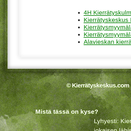
4H Kierrätyskul
Kierrätyskeskus 
Kierrätysmyymä
Kierrätysmyymäl
Alavieskan kierr
© Kierrätyskeskus.com 2
Mistä tässä on kyse?
Lyhyesti: Kie
jokaisen lähi