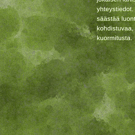
yhteystiedot.
säästää luon
kohdistuvaa,
kuormitusta.