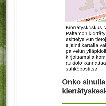
Kierrätyskeskus.
Paltamon kierrät
esittelysivun tiet
sijainti kartalla v
palvelun ylläpido
kirjoittamalla ko
aukiolo kannattaa 
sähköpostitse.
Onko sinull
kierrätyske