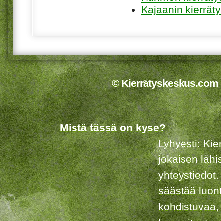
Kajaanin kierrät
© Kierrätyskeskus.com 2
Mistä tässä on kyse?
Lyhyesti: Kie
jokaisen lähi
yhteystiedot.
säästää luon
kohdistuvaa,