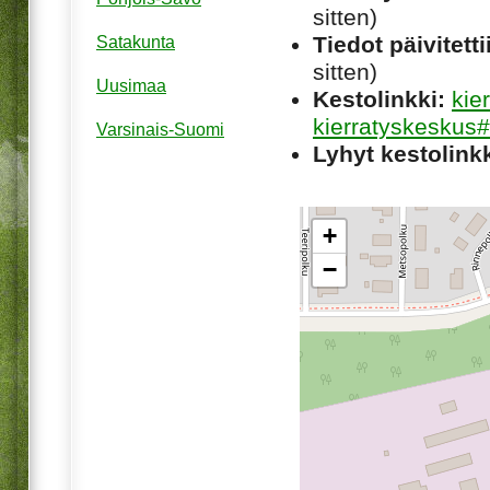
sitten)
Tiedot päivitetti
Satakunta
sitten)
Uusimaa
Kestolinkki:
kie
kierratyskeskus#
Varsinais-Suomi
Lyhyt kestolinkk
+
−