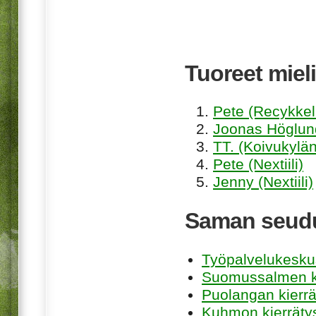
Tuoreet mieli
Pete (Recykkel
Joonas Höglund
TT. (Koivukylän
Pete (Nextiili)
Jenny (Nextiili)
Saman seudu
Työpalvelukesku
Suomussalmen k
Puolangan kierr
Kuhmon kierräty