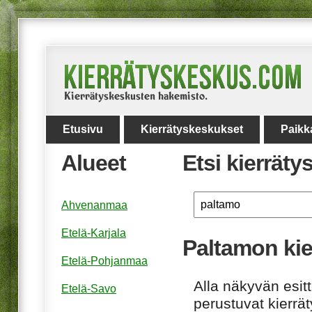
Etusivu
Kierrätyskeskukset
Paikk
Alueet
Etsi kierrät
Ahvenanmaa
Etelä-Karjala
Paltamon ki
Etelä-Pohjanmaa
Alla näkyvän esitt
Etelä-Savo
perustuvat kierrä