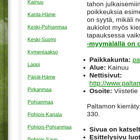
Kainuu
tahon julkaisemiin
poikkeuksia esim
Kanta-Häme
on syytä, mikäli ne
aukiolot myös kie
Keski-Pohjanmaa
tapauksessa vaiku
Keski-Suomi
-myymälällä on o
Kymenlaakso
Paikkakunta:
pa
Lappi
Alue:
Kainuu
Nettisivut:
Päijät-Häme
http://www.palta
Pirkanmaa
Osoite:
Viistetie
Pohjanmaa
Paltamon kierrät
330.
Pohjois-Karjala
Pohjois-Pohjanmaa
Sivua on katsel
Esittelysivu luot
Pohjois-Savo